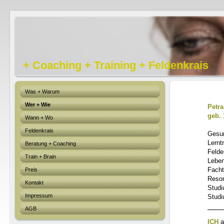
+ Coaching + Training + Feldenkrais
Was + Warum
Wer + Wie
Petra
geb. 
Wann + Wo
Feldenkrais
Gesun
Lernt
Beratung + Coaching
Felde
Train + Brain
Leben
Facht
Preis
Reso
Kontakt
Studi
Impressum
Studi
AGB
ICH
a