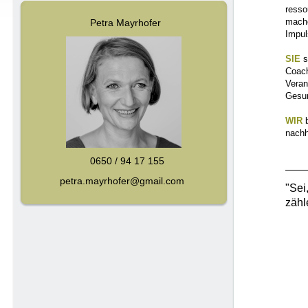
resso
mache
Petra Mayrhofer
Impul
SIE
s
Coach
Veran
Gesun
WIR
b
nachh
0650 / 94 17 155
petra.mayrhofer@gmail.com
"Sei
zähl